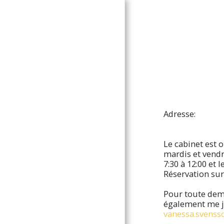
sonsoi.com
ACCUEIL
CONTACT ET PRISE DE
RENDEZ-VOUS
QUI SUIS-JE?
Adresse:
BIENVENU AU CABINET
LES FAUSSES CROYANCES
SUR L'HYPNOSE
Le cabinet est 
mardis et vendr
ARTICLES ET LIENS
7:30 à 12:00 et l
TÉMOIGNAGES
Réservation sur
CITATIONS
Pour toute dem
QUELLE PORTE
également me j
CHOISISSEZ-VOUS?
vanessa.svens