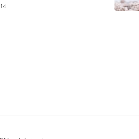
114
ACCUEIL
BIENVENU A
ARTICLES ET