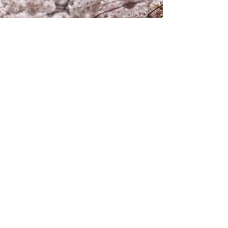
CONTACT ET PRISE DE RENDEZ-VOUS
QUI SUIS-JE?
U CABINET
LES FAUSSES CROYANCES SUR L'HYPNOSE
 LIENS
TÉMOIGNAGES
CITATIONS